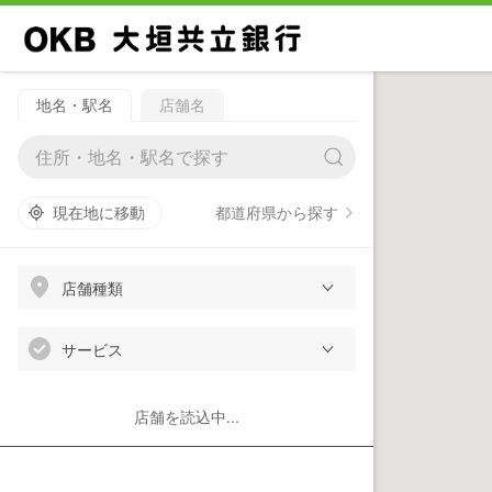
地名・駅名
店舗名
都道府県から探す
現在地に移動
店舗種類
サービス
店舗を読込中...